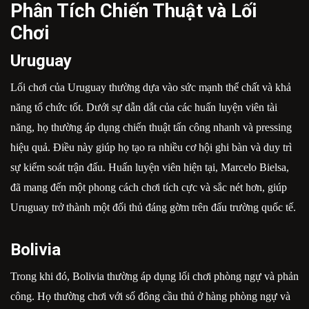
Phân Tích Chiến Thuật và Lối
Chơi
Uruguay
Lối chơi của Uruguay thường dựa vào sức mạnh thể chất và khả
năng tổ chức tốt. Dưới sự dẫn dắt của các huấn luyện viên tài
năng, họ thường áp dụng chiến thuật tấn công nhanh và pressing
hiệu quả. Điều này giúp họ tạo ra nhiều cơ hội ghi bàn và duy trì
sự kiểm soát trận đấu. Huấn luyện viên hiện tại, Marcelo Bielsa,
đã mang đến một phong cách chơi tích cực và sắc nét hơn, giúp
Uruguay trở thành một đối thủ đáng gờm trên đấu trường quốc tế.
Bolivia
Trong khi đó, Bolivia thường áp dụng lối chơi phòng ngự và phản
công. Họ thường chơi với số đông cầu thủ ở hàng phòng ngự và