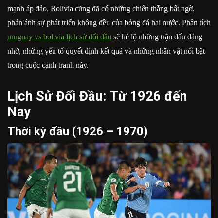
mạnh áp đảo, Bolivia cũng đã có những chiến thắng bất ngờ,
phản ánh sự phát triển không đều của bóng đá hai nước. Phân tích
uruguay vs bolivia lịch sử đối đầu
sẽ hé lộ những trận đấu đáng
nhớ, những yếu tố quyết định kết quả và những nhân vật nổi bật
trong cuộc cạnh tranh này.
Lịch Sử Đối Đầu: Từ 1926 đến
Nay
Thời kỳ đầu (1926 – 1970)