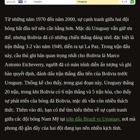
Từ những năm 1970 đến năm 2000, sự cạnh tranh giữa hai đội
bóng bắt đầu trở nên cân bằng hơn. Mặc dù Uruguay vẫn giữ ưu
thế, nhưng Bolivia đã có những chiến thắng đáng nhớ, đặc biệt là
trận thắng 3-2 vào năm 1949, diễn ra tại La Paz. Trong trận đấu
này, cầu thủ ghi bàn quan trọng nhất cho Bolivia là Marco
Antonio Etcheverry, người đã có màn trình diễn ấn tượng và ghi
bàn quyết định, đánh dấu trận thắng đầu tiên của Bolivia trước
Uruguay. Thống kê cho thấy, trong giai đoạn này, Uruguay thắng
20 trận, trong khi Bolivia có 6 trận thắng và 5 trận hòa, cho thấy
sự phát triển của bóng đá Bolivia, mặc dù vẫn còn nhiều thách
thức. Thêm vào đó, bạn có thể tìm hiểu thêm về sự cạnh tranh
giữa các đội bóng Nam Mỹ tại
trận đấu Brazil vs Uruguay
, nơi mà
phong độ gần đây của hai đội đang tạo nên nhiều kịch tính.