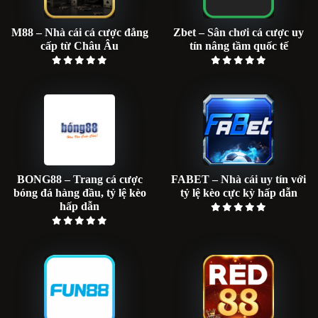
M88 – Nhà cái cá cược đẳng
Zbet – Sân chơi cá cược uy
cấp từ Châu Âu
tín nâng tầm quốc tế
BONG88 – Trang cá cược
FABET – Nhà cái uy tín với
bóng đá hàng đầu, tỷ lệ kèo
tỷ lệ kèo cực kỳ hấp dẫn
hấp dẫn