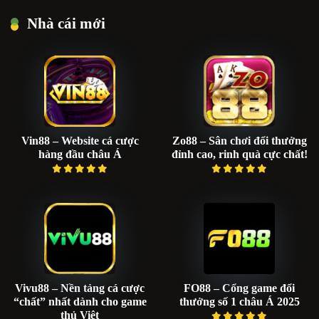
Nhà cái mới
Vin88 – Website cá cược
Zo88 – Sân chơi đổi thưởng
hàng đầu châu Á
đỉnh cao, rinh quà cực chất!
Vivu88 – Nền tảng cá cược
FO88 – Cổng game đổi
“chất” nhất dành cho game
thưởng số 1 châu Á 2025
thủ Việt