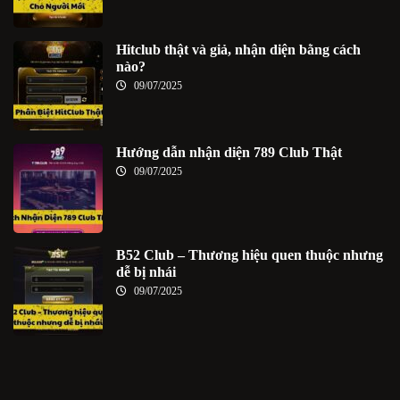
Hitclub thật và giả, nhận diện bằng cách
nào?
09/07/2025
Hướng dẫn nhận diện 789 Club Thật
09/07/2025
B52 Club – Thương hiệu quen thuộc nhưng
dễ bị nhái
09/07/2025