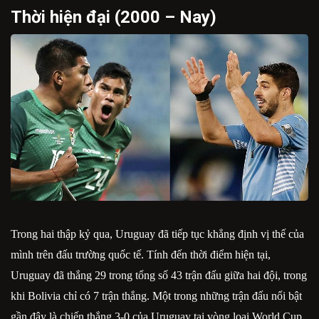
Thời hiện đại (2000 – Nay)
Trong hai thập kỷ qua, Uruguay đã tiếp tục khẳng định vị thế của
mình trên đấu trường quốc tế. Tính đến thời điểm hiện tại,
Uruguay đã thắng 29 trong tổng số 43 trận đấu giữa hai đội, trong
khi Bolivia chỉ có 7 trận thắng. Một trong những trận đấu nổi bật
gần đây là chiến thắng 3-0 của Uruguay tại vòng loại World Cup