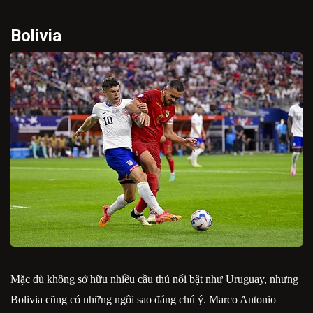
Bolivia
Mặc dù không sở hữu nhiều cầu thủ nổi bật như Uruguay, nhưng
Bolivia cũng có những ngôi sao đáng chú ý. Marco Antonio