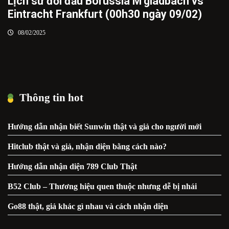
Lịch sử đối đầu Borussia M’gladbach vs
Eintracht Frankfurt (00h30 ngày 09/02)
08/02/2025
Thông tin hot
Hướng dẫn nhận biết Sunwin thật và giả cho người mới
Hitclub thật và giả, nhận diện bằng cách nào?
Hướng dẫn nhận diện 789 Club Thật
B52 Club – Thương hiệu quen thuộc nhưng dễ bị nhái
Go88 thật, giả khác gì nhau và cách nhận diện