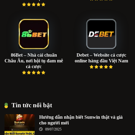
86Bet – Nhà cái chuẩn
Debet – Website cá cược
Châu Âu, nơi hội tụ đam mê
online hàng đầu Việt Nam
cá cược
Tin tức nổi bật
Hướng dẫn nhận biết Sunwin thật và giả
cho người mới
09/07/2025