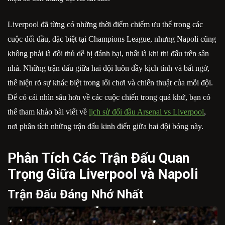
Liverpool đã từng có những thời điểm chiếm ưu thế trong các
cuộc đối đầu, đặc biệt tại Champions League, nhưng Napoli cũng
không phải là đối thủ dễ bị đánh bại, nhất là khi thi đấu trên sân
nhà. Những trận đấu giữa hai đội luôn đầy kịch tính và bất ngờ,
thể hiện rõ sự khác biệt trong lối chơi và chiến thuật của mỗi đội.
Để có cái nhìn sâu hơn về các cuộc chiến trong quá khứ, bạn có
thể tham khảo bài viết về
lịch sử đối đầu Arsenal vs Liverpool
,
nơi phân tích những trận đấu kinh điển giữa hai đội bóng này.
Phân Tích Các Trận Đấu Quan
Trọng Giữa Liverpool và Napoli
Trận Đấu Đáng Nhớ Nhất