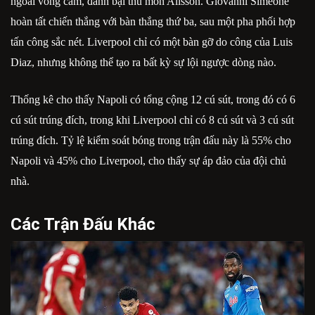
ngoài vòng cấm, đánh bại thủ môn Alisson. Giovanni Simeone
hoàn tất chiến thắng với bàn thắng thứ ba, sau một pha phối hợp
tấn công sắc nét. Liverpool chỉ có một bàn gỡ do công của Luis
Diaz, nhưng không thể tạo ra bất kỳ sự lội ngược dòng nào.
Thống kê cho thấy Napoli có tổng cộng 12 cú sút, trong đó có 6
cú sút trúng đích, trong khi Liverpool chỉ có 8 cú sút và 3 cú sút
trúng đích. Tỷ lệ kiểm soát bóng trong trận đấu này là 55% cho
Napoli và 45% cho Liverpool, cho thấy sự áp đảo của đội chủ
nhà.
Các Trận Đấu Khác