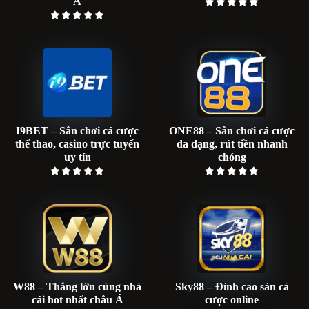
Á
I9BET – Sân chơi cá cược
ONE88 – Sân chơi cá cược
thể thao, casino trực tuyến
đa dạng, rút tiền nhanh
uy tín
chóng
W88 – Thắng lớn cùng nhà
Sky88 – Đỉnh cao sàn cá
cái hot nhất châu Á
cược online