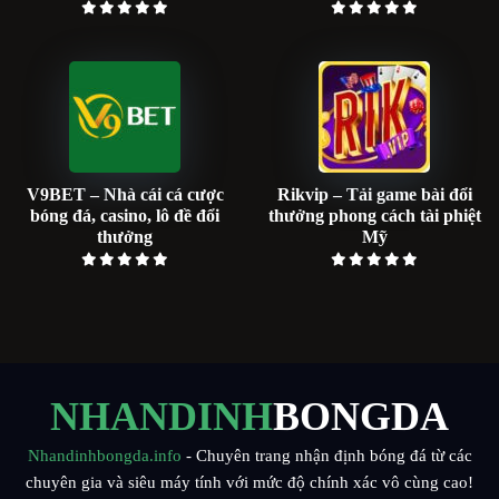
V9BET – Nhà cái cá cược
Rikvip – Tải game bài đổi
bóng đá, casino, lô đề đổi
thưởng phong cách tài phiệt
thưởng
Mỹ
NHANDINH
BONGDA
Nhandinhbongda.info
- Chuyên trang nhận định bóng đá từ các
chuyên gia và siêu máy tính với mức độ chính xác vô cùng cao!