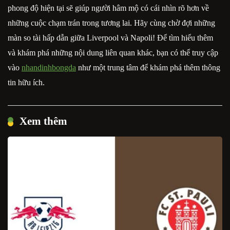
phong độ hiện tại sẽ giúp người hâm mộ có cái nhìn rõ hơn về
những cuộc chạm trán trong tương lai. Hãy cùng chờ đợi những
màn so tài hấp dẫn giữa Liverpool và Napoli! Để tìm hiểu thêm
và khám phá những nội dung liên quan khác, bạn có thể truy cập
vào
nhandinhbongda
như một trung tâm để khám phá thêm thông
tin hữu ích.
Xem thêm