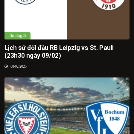
Tin bóng đá
Lịch sử đối đầu RB Leipzig vs St. Pauli
(23h30 ngày 09/02)
08/02/2025