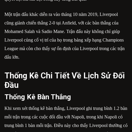
Một trận đấu khác diễn ra vào tháng 10 năm 2019, Liverpool
cũng giành chiến thắng 2-0 tại Anfield, với các bàn thắng của
Mohamed Salah và Sadio Mane. Trận đấu này không chỉ giúp
Liverpool củng cố vị trí của họ trong bảng xếp hạng Champions
League mà còn cho thấy sự ổn định của Liverpool trong các trận
đấu lớn.
Thống Kê Chi Tiết Về Lịch Sử Đối
Đầu
Thống Kê Bàn Thắng
Khi xem xét thống kê bàn thắng, Liverpool ghi trung bình 1.2 bàn
mỗi trận trong các cuộc đối đầu với Napoli, trong khi Napoli có
trung bình 1 bàn mỗi trận. Điều này cho thấy Liverpool thường có