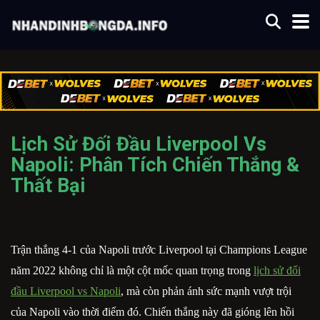
Lịch Sử Đối Đầu Liverpool Vs
Napoli: Phân Tích Chiến Thắng &
Thất Bại
Trận thắng 4-1 của Napoli trước Liverpool tại Champions League
năm 2022 không chỉ là một cột mốc quan trọng trong
lịch sử đối
đầu Liverpool vs Napoli
, mà còn phản ánh sức mạnh vượt trội
của Napoli vào thời điểm đó. Chiến thắng này đã gióng lên hồi