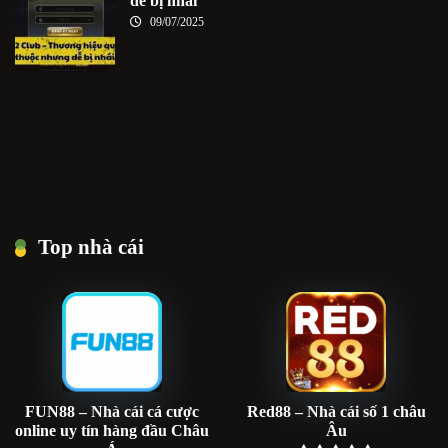
dễ bị nhái
09/07/2025
Top nhà cái
FUN88 – Nhà cái cá cược
Red88 – Nhà cái số 1 châu
online uy tín hàng đầu Châu
Âu