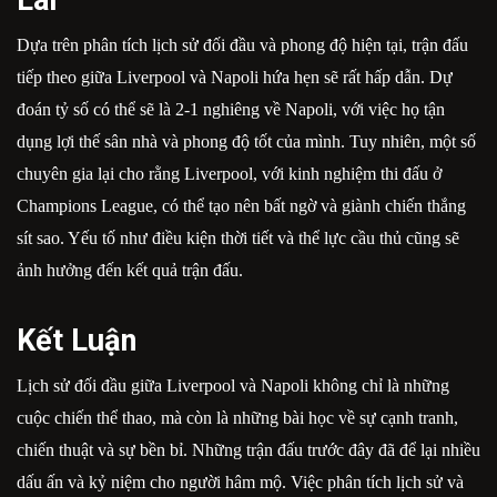
Lai
Dựa trên phân tích lịch sử đối đầu và phong độ hiện tại, trận đấu
tiếp theo giữa Liverpool và Napoli hứa hẹn sẽ rất hấp dẫn. Dự
đoán tỷ số có thể sẽ là 2-1 nghiêng về Napoli, với việc họ tận
dụng lợi thế sân nhà và phong độ tốt của mình. Tuy nhiên, một số
chuyên gia lại cho rằng Liverpool, với kinh nghiệm thi đấu ở
Champions League, có thể tạo nên bất ngờ và giành chiến thắng
sít sao. Yếu tố như điều kiện thời tiết và thể lực cầu thủ cũng sẽ
ảnh hưởng đến kết quả trận đấu.
Kết Luận
Lịch sử đối đầu giữa Liverpool và Napoli không chỉ là những
cuộc chiến thể thao, mà còn là những bài học về sự cạnh tranh,
chiến thuật và sự bền bỉ. Những trận đấu trước đây đã để lại nhiều
dấu ấn và kỷ niệm cho người hâm mộ. Việc phân tích lịch sử và