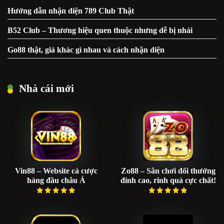
Hướng dẫn nhận diện 789 Club Thật
B52 Club – Thương hiệu quen thuộc nhưng dễ bị nhái
Go88 thật, giả khác gì nhau và cách nhận diện
Nhà cái mới
Vin88 – Website cá cược
Zo88 – Sân chơi đổi thưởng
hàng đầu châu Á
đỉnh cao, rinh quà cực chất!