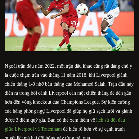
Ngoài trận đấu năm 2022, một trận đấu khác cũng rất đáng chú ý
là cuộc chạm trán vào tháng 11 năm 2018, khi Liverpool giành
chiến thắng 1-0 nhờ bàn thắng của Mohamed Salah. Trận đấu này
diễn ra trong bối cảnh Liverpool cần một chiến thắng để tiến gần
hơn đến vòng knockout của Champions League. Sự kiên cường
của hàng phòng ngự Liverpool đã giúp họ giữ sạch lưới và giành
được 3 điểm quý giá. Bạn có thể xem thêm về
lịch sử đối đầu
giữa Liverpool và Tottenham
để hiểu rõ hơn về sự cạnh tranh
quyết liệt mà hai đội bóng này từng trải qua.