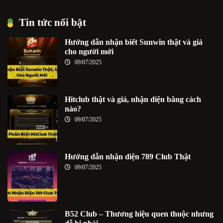
Tin tức nổi bật
Hướng dẫn nhận biết Sunwin thật và giả
cho người mới
09/07/2025
Hitclub thật và giả, nhận diện bằng cách
nào?
09/07/2025
Hướng dẫn nhận diện 789 Club Thật
09/07/2025
B52 Club – Thương hiệu quen thuộc nhưng