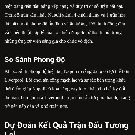
hiện đang dẫn đầu bảng xếp hạng và duy trì chuỗi trận bất bại.
Trong 5 trận gần nhất, Napoli giành 4 chiến thắng và 1 trận hòa,
thể hiện một phong độ ổn định và ấn tượng. Đội hình đồng đều
và chiến thuật hợp lý của họ khiến Napoli trở thành một trong
những ứng cử viên sáng giá cho chức vô địch.
So Sánh Phong Độ
Khi so sánh phong độ hiện tại, Napoli rõ ràng đang có lợi thế hơn
Liverpool. Lối chơi tấn công mạch lạc và sự sắc bén trong khâu
dứt điểm giúp Napoli có khả năng gây khó khăn cho bất kỳ đối
thủ nào, bao gồm cả Liverpool. Trận đấu sắp tới giữa hai đội càng
trở nên hấp dẫn và khó đoán hơn.
Dự Đoán Kết Quả Trận Đấu Tương