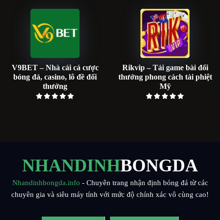
V9BET – Nhà cái cá cược
Rikvip – Tải game bài đổi
bóng đá, casino, lô đề đổi
thưởng phong cách tài phiệt
thưởng
Mỹ
NHANDINH
BONGDA
Nhandinhbongda.info
- Chuyên trang nhận định bóng đá từ các
chuyên gia và siêu máy tính với mức độ chính xác vô cùng cao!