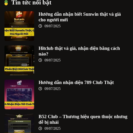
Tin tức nổi bật
Hướng dẫn nhận biết Sunwin thật và giả
cho người mới
09/07/2025
Hitclub thật và giả, nhận diện bằng cách
nào?
09/07/2025
Hướng dẫn nhận diện 789 Club Thật
09/07/2025
B52 Club – Thương hiệu quen thuộc nhưng
dễ bị nhái
09/07/2025