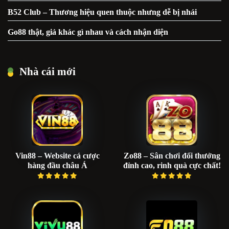
B52 Club – Thương hiệu quen thuộc nhưng dễ bị nhái
Go88 thật, giả khác gì nhau và cách nhận diện
Nhà cái mới
Vin88 – Website cá cược
Zo88 – Sân chơi đổi thưởng
hàng đầu châu Á
đỉnh cao, rinh quà cực chất!