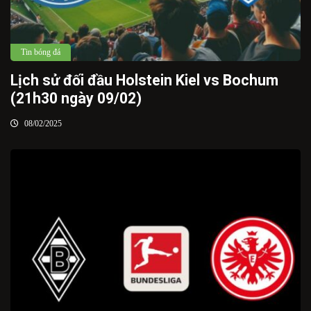
Tin bóng đá
Lịch sử đối đầu Holstein Kiel vs Bochum
(21h30 ngày 09/02)
08/02/2025