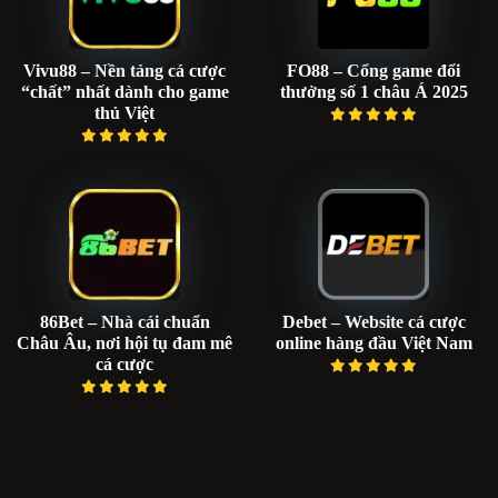
Vivu88 – Nền tảng cá cược
FO88 – Cổng game đổi
“chất” nhất dành cho game
thưởng số 1 châu Á 2025
thủ Việt
86Bet – Nhà cái chuẩn
Debet – Website cá cược
Châu Âu, nơi hội tụ đam mê
online hàng đầu Việt Nam
cá cược