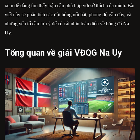
xem dễ dàng tìm thấy trận cầu phù hợp với sở thích của mình. Bài
viết này sẽ phân tích các đội bóng nổi bật, phong độ gần đây, và
những yếu tố cần lưu ý để có cái nhìn toàn diện về bóng đá Na
Uy.
Tổng quan về giải VĐQG Na Uy