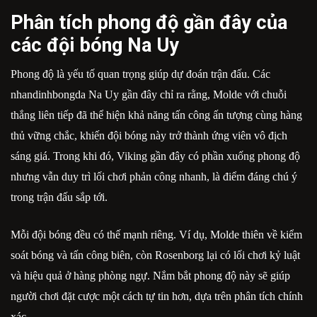
Phân tích phong độ gần đây của
các đội bóng Na Uy
Phong độ là yếu tố quan trọng giúp dự đoán trận đấu. Các
nhandinhbongda Na Uy gần đây chỉ ra rằng, Molde với chuỗi
thắng liên tiếp đã thể hiện khả năng tấn công ấn tượng cùng hàng
thủ vững chắc, khiến đội bóng này trở thành ứng viên vô địch
sáng giá. Trong khi đó, Viking gần đây có phần xuống phong độ
nhưng vẫn duy trì lối chơi phản công nhanh, là điểm đáng chú ý
trong trận đấu sắp tới.
Mỗi đội bóng đều có thế mạnh riêng. Ví dụ, Molde thiên về kiểm
soát bóng và tấn công biên, còn Rosenborg lại có lối chơi kỷ luật
và hiệu quả ở hàng phòng ngự. Nắm bắt phong độ này sẽ giúp
người chơi đặt cược một cách tự tin hơn, dựa trên phân tích chính
xác.