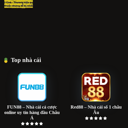
Top nhà cái
FUN88 – Nhà cái cá cược
Red88 – Nhà cái số 1 châu
online uy tín hàng đầu Châu
Âu
Á