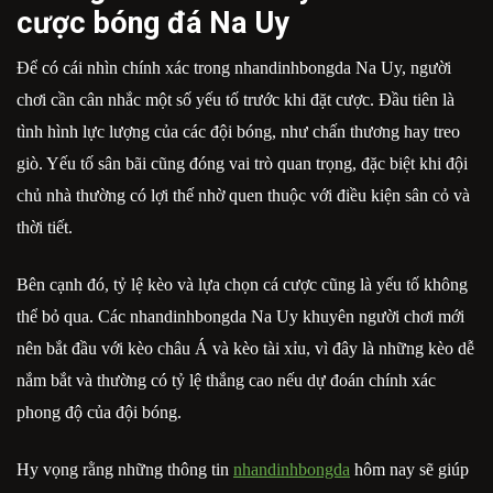
cược bóng đá Na Uy
Để có cái nhìn chính xác trong nhandinhbongda Na Uy, người
chơi cần cân nhắc một số yếu tố trước khi đặt cược. Đầu tiên là
tình hình lực lượng của các đội bóng, như chấn thương hay treo
giò. Yếu tố sân bãi cũng đóng vai trò quan trọng, đặc biệt khi đội
chủ nhà thường có lợi thế nhờ quen thuộc với điều kiện sân cỏ và
thời tiết.
Bên cạnh đó, tỷ lệ kèo và lựa chọn cá cược cũng là yếu tố không
thể bỏ qua. Các nhandinhbongda Na Uy khuyên người chơi mới
nên bắt đầu với kèo châu Á và kèo tài xỉu, vì đây là những kèo dễ
nắm bắt và thường có tỷ lệ thắng cao nếu dự đoán chính xác
phong độ của đội bóng.
Hy vọng rằng những thông tin
nhandinhbongda
hôm nay sẽ giúp