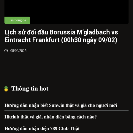
Tin bóng đá
Lịch sử đối đầu Borussia M’gladbach vs
Eintracht Frankfurt (00h30 ngày 09/02)
08/02/2025
Thông tin hot
Hướng dẫn nhận biết Sunwin thật và giả cho người mới
Hitclub thật và giả, nhận diện bằng cách nào?
Hướng dẫn nhận diện 789 Club Thật