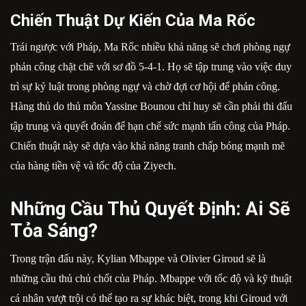
Chiến Thuật Dự Kiến Của Ma Rốc
Trái ngược với Pháp, Ma Rốc nhiều khả năng sẽ chơi phòng ngự
phản công chặt chẽ với sơ đồ 5-4-1. Họ sẽ tập trung vào việc duy
trì sự kỷ luật trong phòng ngự và chờ đợi cơ hội để phản công.
Hàng thủ do thủ môn Yassine Bounou chỉ huy sẽ cần phải thi đấu
tập trung và quyết đoán để hạn chế sức mạnh tấn công của Pháp.
Chiến thuật này sẽ dựa vào khả năng tranh chấp bóng mạnh mẽ
của hàng tiền vệ và tốc độ của Ziyech.
Những Cầu Thủ Quyết Định: Ai Sẽ
Tỏa Sáng?
Trong trận đấu này, Kylian Mbappe và Olivier Giroud sẽ là
những cầu thủ chủ chốt của Pháp. Mbappe với tốc độ và kỹ thuật
cá nhân vượt trội có thể tạo ra sự khác biệt, trong khi Giroud với