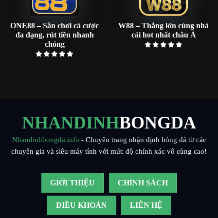
ONE88 – Sân chơi cá cược
W88 – Thắng lớn cùng nhà
đa dạng, rút tiền nhanh
cái hot nhất châu Á
chóng
NHANDINH
BONGDA
Nhandinhbongda.info
- Chuyên trang nhận định bóng đá từ các
chuyên gia và siêu máy tính với mức độ chính xác vô cùng cao!
GIỚI THIỆU
CHÍNH SÁCH
ĐIỀU KHOẢN
LIÊN HỆ