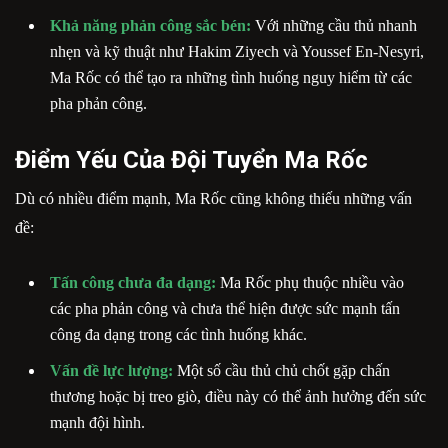
Khả năng phản công sắc bén:
Với những cầu thủ nhanh
nhẹn và kỹ thuật như Hakim Ziyech và Youssef En-Nesyri,
Ma Rốc có thể tạo ra những tình huống nguy hiểm từ các
pha phản công.
Điểm Yếu Của Đội Tuyển Ma Rốc
Dù có nhiều điểm mạnh, Ma Rốc cũng không thiếu những vấn
đề:
Tấn công chưa đa dạng:
Ma Rốc phụ thuộc nhiều vào
các pha phản công và chưa thể hiện được sức mạnh tấn
công đa dạng trong các tình huống khác.
Vấn đề lực lượng:
Một số cầu thủ chủ chốt gặp chấn
thương hoặc bị treo giò, điều này có thể ảnh hưởng đến sức
mạnh đội hình.