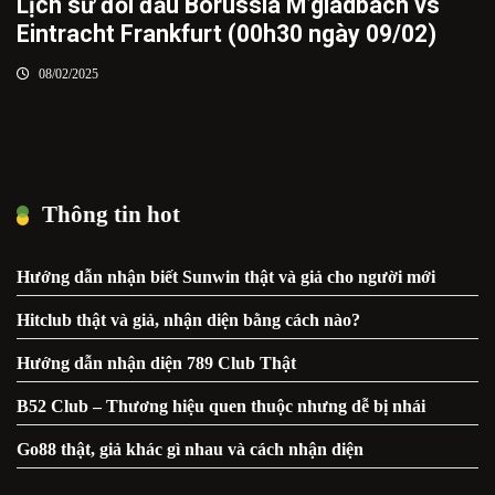
Lịch sử đối đầu Borussia M’gladbach vs
Eintracht Frankfurt (00h30 ngày 09/02)
08/02/2025
Thông tin hot
Hướng dẫn nhận biết Sunwin thật và giả cho người mới
Hitclub thật và giả, nhận diện bằng cách nào?
Hướng dẫn nhận diện 789 Club Thật
B52 Club – Thương hiệu quen thuộc nhưng dễ bị nhái
Go88 thật, giả khác gì nhau và cách nhận diện