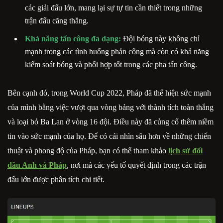
các giải đấu lớn, mang lại sự tự tin cần thiết trong những
trận đấu căng thẳng.
Khả năng tấn công đa dạng:
Đội bóng này không chỉ
mạnh trong các tình huống phản công mà còn có khả năng
kiểm soát bóng và phối hợp tốt trong các pha tấn công.
Bên cạnh đó, trong World Cup 2022, Pháp đã thể hiện sức mạnh
của mình bằng việc vượt qua vòng bảng với thành tích toàn thắng
và loại bỏ Ba Lan ở vòng 16 đội. Điều này đã củng cố thêm niềm
tin vào sức mạnh của họ. Để có cái nhìn sâu hơn về những chiến
thuật và phong độ của Pháp, bạn có thể tham khảo
lịch sử đối
đầu Anh và Pháp
, nơi mà các yếu tố quyết định trong các trận
đấu lớn được phân tích chi tiết.