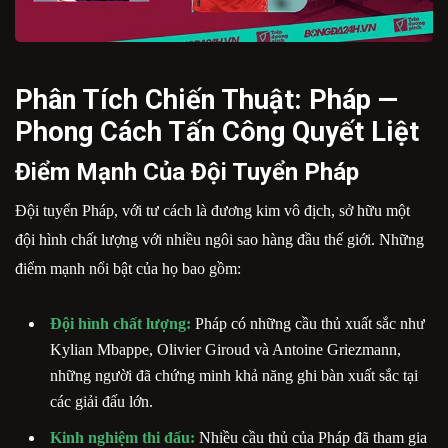
Phân Tích Chiến Thuật: Pháp —
Phong Cách Tấn Công Quyết Liệt
Điểm Mạnh Của Đội Tuyển Pháp
Đội tuyển Pháp, với tư cách là đương kim vô địch, sở hữu một
đội hình chất lượng với nhiều ngôi sao hàng đầu thế giới. Những
điểm mạnh nổi bật của họ bao gồm:
Đội hình chất lượng:
Pháp có những cầu thủ xuất sắc như
Kylian Mbappe, Olivier Giroud và Antoine Griezmann,
những người đã chứng minh khả năng ghi bàn xuất sắc tại
các giải đấu lớn.
Kinh nghiệm thi đấu:
Nhiều cầu thủ của Pháp đã tham gia