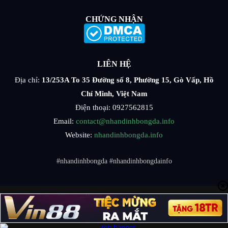
CHỨNG NHẬN
LIÊN HỆ
Địa chỉ:
13/253A To 35 Đường số 8, Phường 15, Gò Vấp, Hồ
Chí Minh, Việt Nam
Điện thoại: 0927562815
Email:
contact@nhandinhbongda.info
Website:
nhandinhbongda.info
#nhandinhbongda #nhandinhbongdainfo
© Copyright 2025 | Powered by Nhandinhbongda.info