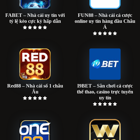
FABET – Nhà cái uy tín với
FUN88 – Nhà cái cá cược
tỷ lệ kèo cực kỳ hấp dẫn
online uy tín hàng đầu Châu
Á
Red88 – Nhà cái số 1 châu
I9BET – Sân chơi cá cược
Âu
thể thao, casino trực tuyến
uy tín