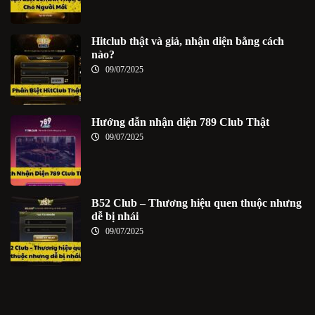
Hitclub thật và giả, nhận diện bằng cách
nào?
09/07/2025
Hướng dẫn nhận diện 789 Club Thật
09/07/2025
B52 Club – Thương hiệu quen thuộc nhưng
dễ bị nhái
09/07/2025