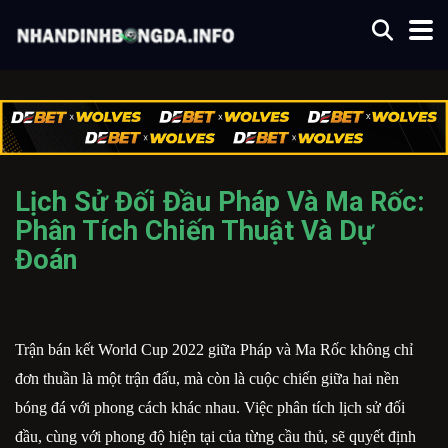
Lịch Sử Đối Đầu Pháp Và Ma Rốc:
Phân Tích Chiến Thuật Và Dự
Đoán
Trận bán kết World Cup 2022 giữa Pháp và Ma Rốc không chỉ
đơn thuần là một trận đấu, mà còn là cuộc chiến giữa hai nền
bóng đá với phong cách khác nhau. Việc phân tích lịch sử đối
đầu, cùng với phong độ hiện tại của từng cầu thủ, sẽ quyết định