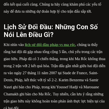
đến kết quả cuối cùng. Chúng ta hãy cùng khám phá các yếu tố
này để đưa ra những dự đoán hợp lý cho trận đấu sắp tới.
Lịch Sử Đối Đầu: Những Con Số
Nói Lên Điều Gì?
Khi nhìn vào
lịch sử đối đầu pháp vs ma rốc
, chúng ta thấy
rằng hai đội đã gặp nhau tổng cộng 5 lần, chủ yếu trong các trận
giao hữu. Pháp đã có 3 chiến thắng, trong khi Ma Rốc không thua
trong 2 trận với 2 kết quả hòa. Trận đấu gần nhất giữa hai đội diễn
ra vào ngày 27 tháng 11 năm 2007 tại Stade de France, Saint-
Denis, Pháp, kết thúc với tỷ số 2-2. Karim Benzema và Samir
Nasri ghi bàn cho Pháp, trong khi Youssef Hadji và Marouane
Chamakh ghi bàn cho Ma Rốc. Tuy nhiên, cần lưu ý rằng những
trận giao hữu này không hoàn toàn phản ánh thực lực hiện tại của
cả hai đội.