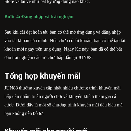
Store và tải về như bất kỳ ứng dụng nào khác.
Bước 4: Đăng nhập và trải nghiệm
Sau khi cài đặt hoàn tất, bạn có thể mở ứng dụng và đăng nhập
vào tài khoản của mình. Nếu chưa có tài khoản, bạn có thể tạo tài
khoản mới ngay trên ứng dụng. Ngay lúc này, bạn đã có thể bắt
đầu trải nghiệm các trò chơi hấp dẫn tại JUN88.
Tổng hợp khuyến mãi
JUN88 thường xuyên cập nhật nhiều chương trình khuyến mãi
hấp dẫn nhằm tri ân người chơi và khuyến khích tham gia cá
cược. Dưới đây là một số chương trình khuyến mãi tiêu biểu mà
bạn không nên bỏ lỡ.