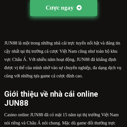
Cược ngay
JUN88 là một trong những nhà cái trực tuyến nổi bật và đáng tin
cậy nhất tại thị trường cá cược Việt Nam cũng như toàn bộ khu
vực Châu Á. Với nhiều năm hoạt động, JUN88 đã khẳng định
được vị thế của mình nhờ vào sự chuyên nghiệp, đa dạng dịch vụ
cùng với những tựa game cá cược đỉnh cao.
Giới thiệu về nhà cái online
JUN88
Casino online JUN88 đã có mặt 15 năm tại thị trường Việt Nam
nói riêng và Châu Á nói chung. Mặc dù game đổi thưởng trực