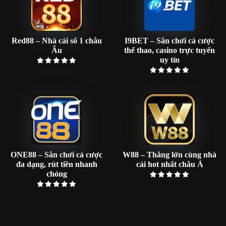
Red88 – Nhà cái số 1 châu
I9BET – Sân chơi cá cược
Âu
thể thao, casino trực tuyến
uy tín
ONE88 – Sân chơi cá cược
W88 – Thắng lớn cùng nhà
đa dạng, rút tiền nhanh
cái hot nhất châu Á
chóng