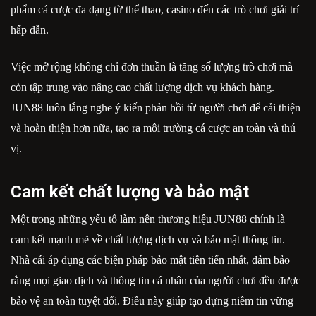
phẩm cá cược đa dạng từ thể thao, casino đến các trò chơi giải trí
hấp dẫn.
Việc mở rộng không chỉ đơn thuần là tăng số lượng trò chơi mà
còn tập trung vào nâng cao chất lượng dịch vụ khách hàng.
JUN88 luôn lắng nghe ý kiến phản hồi từ người chơi để cải thiện
và hoàn thiện hơn nữa, tạo ra môi trường cá cược an toàn và thú
vị.
Cam kết chất lượng và bảo mật
Một trong những yếu tố làm nên thương hiệu JUN88 chính là
cam kết mạnh mẽ về chất lượng dịch vụ và bảo mật thông tin.
Nhà cái áp dụng các biện pháp bảo mật tiên tiến nhất, đảm bảo
rằng mọi giao dịch và thông tin cá nhân của người chơi đều được
bảo vệ an toàn tuyệt đối. Điều này giúp tạo dựng niềm tin vững