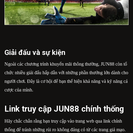
Giải đấu và sự kiện
Ngoài các chương trình khuyến mãi thông thường, JUN88 còn tổ
chức nhiều giải đấu hấp dẫn với những phần thưởng lớn dành cho
người chơi. Đây là cơ hội để bạn thể hiện khả năng và kỹ năng cá
cược của mình.
Link truy cập JUN88 chính thống
Hãy chắc chắn rằng bạn truy cập vào trang web qua link chính
thống để tránh những rủi ro không đáng có từ các trang giả mạo.