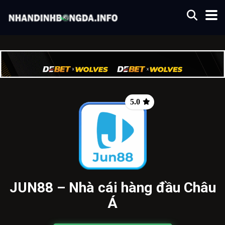
5.0
JUN88 – Nhà cái hàng đầu Châu
Á